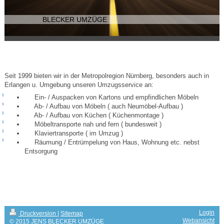
BLECKER UMZÜGE
Seit 1999 bieten wir in der Metropolregion Nürnberg, besonders auch in
Erlangen u.
Umgebung unseren Umzugsservice an:
§
Ein- / Auspacken von Kartons und empfindlichen Möbeln
§
Ab- / Aufbau von Möbeln ( auch Neumöbel-Aufbau )
§
Ab- / Aufbau von Küchen ( Küchenmontage )
§
Möbeltransporte nah und fern ( bundesweit )
§
Klaviertransporte ( im Umzug )
§
Räumung / Entrümpelung von Haus, Wohnung etc. nebst
Entsorgung
JENS BLECKER - Ihr Umzugsspezialist mit Erfahrung und
Fingerspitzengefühl
Login
Druckversion
|
Sitemap
Webansicht
© 2015 JENS BLECKER UMZÜGE